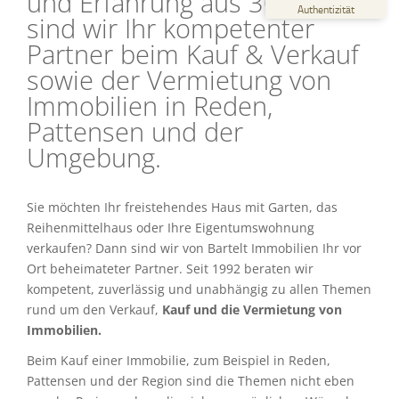
und Erfahrung aus 30 Jahren
%
100
Authentizität
sind wir Ihr kompetenter
Empfehlungen auf
ProvenExpert.com
5,00
/
4,43
Partner beim Kauf & Verkauf
sowie der Vermietung von
6
44
Immobilien in Reden,
Bewertungen auf
2
Bewertungen von
ProvenExpert.com
anderen Quellen
Pattensen und der
Umgebung.
Blick aufs ProvenExpert-Profil werfen
06.05.2026
Sie möchten Ihr freistehendes Haus mit Garten, das
Reihenmittelhaus oder Ihre Eigentumswohnung
verkaufen? Dann sind wir von Bartelt Immobilien Ihr vor
Ort beheimateter Partner. Seit 1992 beraten wir
kompetent, zuverlässig und unabhängig zu allen Themen
rund um den Verkauf,
Kauf und die Vermietung von
Immobilien.
Beim Kauf einer Immobilie, zum Beispiel in Reden,
Pattensen und der Region sind die Themen nicht eben