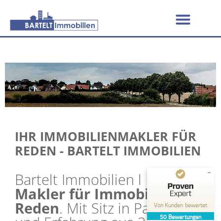
IHR IMMOBILIENMAKLER FÜR
REDEN - BARTELT IMMOBILIEN
Bartelt Immobilien l Ihr
Makler für Immobilien in
Kundenbewertungen und Erfahrungen zu
BARTELT Immobilien
Reden
. Mit Sitz in Pattensen
Von Kunden bewertet
50
Bewertungen
GUT