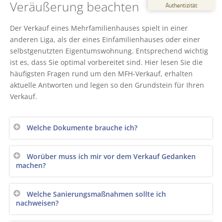
%
100
Veräußerung beachten
Authentizität
Empfehlungen auf
ProvenExpert.com
5,00
/
4,43
Der Verkauf eines Mehrfamilienhauses spielt in einer
anderen Liga, als der eines Einfamilienhauses oder einer
6
44
selbstgenutzten Eigentumswohnung. Entsprechend wichtig
Bewertungen auf
2
Bewertungen von
ist es, dass Sie optimal vorbereitet sind. Hier lesen Sie die
ProvenExpert.com
anderen Quellen
häufigsten Fragen rund um den MFH-Verkauf, erhalten
aktuelle Antworten und legen so den Grundstein für Ihren
Blick aufs ProvenExpert-Profil werfen
Verkauf.
06.05.2026
Welche Dokumente brauche ich?
Worüber muss ich mir vor dem Verkauf Gedanken
machen?
Welche Sanierungsmaßnahmen sollte ich
nachweisen?