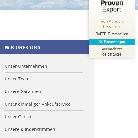
Kundenbewertungen und Erfahrungen zu
BARTELT Immobilien
Von Kunden
%
100
GUT
bewertet
Empfehlungen auf
BARTELT Immobilien
ProvenExpert.com
5,00
/
4,43
50
Bewertungen
WIR ÜBER UNS
Authentizität
44
6
06.05.2026
2
Bewertungen von
Bewertungen auf
anderen Quellen
ProvenExpert.com
Unser Unternehmen
Unser Team
Blick aufs ProvenExpert-Profil werfen
Anonym
Unsere Garantien
5,00
Ich würde die BARTELT Immobilien allein
Unser einmaliger Ankaufservice
wegen Frau Nadine Sophie weiter empfehlen.
Die besteeee Immobilienma...
Unser Gebiet
Unsere Kundenstimmen