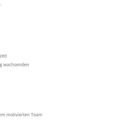
n
zeit
tig wachsenden
nem motivierten Team