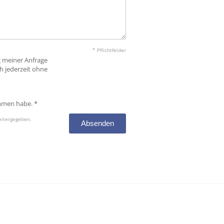
* Pflichtfelder
g meiner Anfrage
h jederzeit ohne
mmen habe. *
eitergegeben.
Absenden