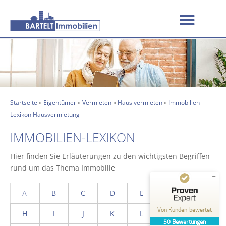
Startseite
»
Eigentümer
»
Vermieten
»
Haus vermieten
»
Immobilien-
Lexikon Hausvermietung
IMMOBILIEN-LEXIKON
Hier finden Sie Erläuterungen zu den wichtigsten Begriffen
rund um das Thema Immobilie
A
B
C
D
E
F
G
Kundenbewertungen und Erfahrungen zu
BARTELT Immobilien
Von Kunden bewertet
H
I
J
K
L
M
N
50
Bewertungen
GUT