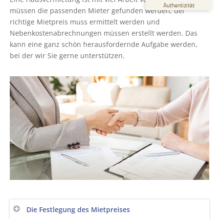
%
100
Authentizität
müssen die passenden Mieter gefunden werden, der
Empfehlungen auf
ProvenExpert.com
richtige Mietpreis muss ermittelt werden und
5,00
/
4,43
Nebenkostenabrechnungen müssen erstellt werden. Das
6
44
kann eine ganz schön herausfordernde Aufgabe werden,
bei der wir Sie gerne unterstützen.
Bewertungen auf
2
Bewertungen von
ProvenExpert.com
anderen Quellen
Blick aufs ProvenExpert-Profil werfen
06.05.2026
Die Festlegung des Mietpreises