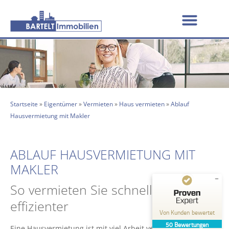
Startseite
»
Eigentümer
»
Vermieten
»
Haus vermieten
»
Ablauf
Hausvermietung mit Makler
ABLAUF HAUSVERMIETUNG MIT
MAKLER
So vermieten Sie schneller und
Kundenbewertungen und Erfahrungen zu
effizienter
BARTELT Immobilien
Von Kunden bewertet
50
Bewertungen
GUT
Eine Hausvermietung ist mit viel Arbeit verbunden. Es