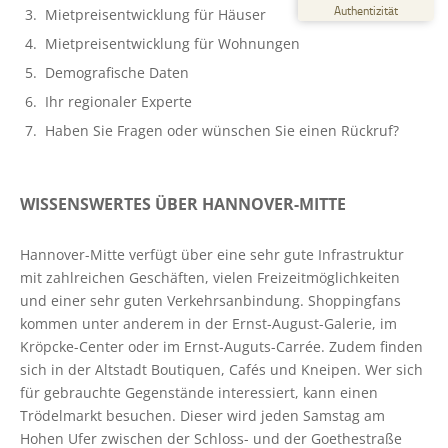
%
100
Authentizität
Mietpreisentwicklung für Häuser
Empfehlungen auf
ProvenExpert.com
Mietpreisentwicklung für Wohnungen
5,00
/
4,43
Demografische Daten
6
44
Ihr regionaler Experte
Bewertungen auf
2
Bewertungen von
ProvenExpert.com
Haben Sie Fragen oder wünschen Sie einen Rückruf?
anderen Quellen
Blick aufs ProvenExpert-Profil werfen
WISSENSWERTES ÜBER HANNOVER-MITTE
06.05.2026
Hannover-Mitte verfügt über eine sehr gute Infrastruktur
mit zahlreichen Geschäften, vielen Freizeitmöglichkeiten
und einer sehr guten Verkehrsanbindung. Shoppingfans
kommen unter anderem in der Ernst-August-Galerie, im
Kröpcke-Center oder im Ernst-Auguts-Carrée. Zudem finden
sich in der Altstadt Boutiquen, Cafés und Kneipen. Wer sich
für gebrauchte Gegenstände interessiert, kann einen
Trödelmarkt besuchen. Dieser wird jeden Samstag am
Hohen Ufer zwischen der Schloss- und der Goethestraße